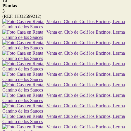
16
Plantas
3
(REF. JHO2599212)