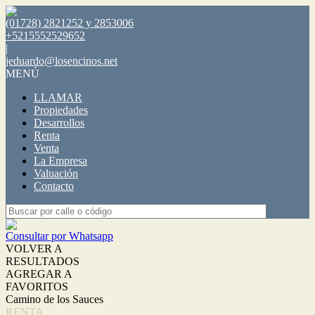
(01728) 2821252 y 2853006
+5215552529652
|
jeduardo@losencinos.net
MENÚ
LLAMAR
Propiedades
Desarrollos
Renta
Venta
La Empresa
Valuación
Contacto
Consultar por Whatsapp
VOLVER A
RESULTADOS
AGREGAR A
FAVORITOS
Camino de los Sauces
RENTA