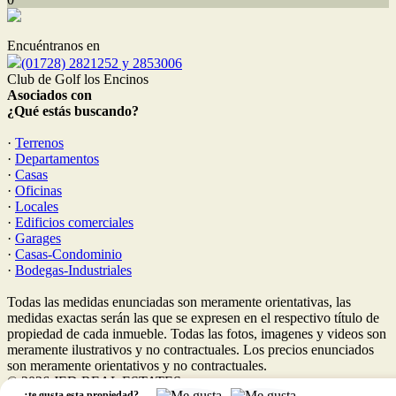
Encuéntranos en
(01728) 2821252 y 2853006
Club de Golf los Encinos
Asociados con
¿Qué estás buscando?
·
Terrenos
·
Departamentos
·
Casas
·
Oficinas
·
Locales
·
Edificios comerciales
·
Garages
·
Casas-Condominio
·
Bodegas-Industriales
Todas las medidas enunciadas son meramente orientativas, las
medidas exactas serán las que se expresen en el respectivo título de
propiedad de cada inmueble. Todas las fotos, imagenes y videos son
meramente ilustrativos y no contractuales. Los precios enunciados
son meramente orientativos y no contractuales.
© 2026 JED REAL ESTATES.
,
¿te gusta esta propiedad?