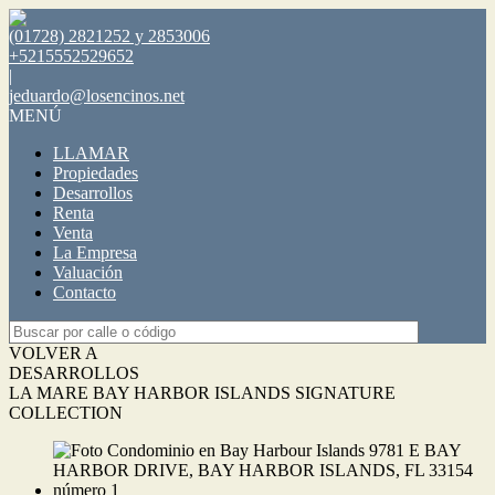
(01728) 2821252 y 2853006
+5215552529652
|
jeduardo@losencinos.net
MENÚ
LLAMAR
Propiedades
Desarrollos
Renta
Venta
La Empresa
Valuación
Contacto
VOLVER A
DESARROLLOS
LA MARE BAY HARBOR ISLANDS SIGNATURE
COLLECTION