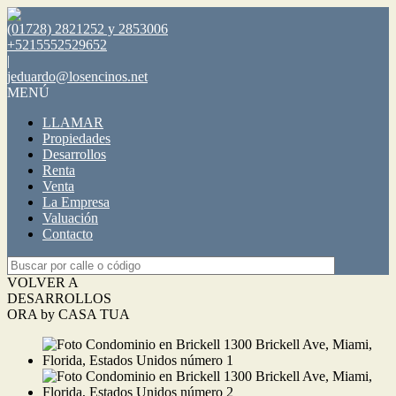
(01728) 2821252 y 2853006
+5215552529652
|
jeduardo@losencinos.net
MENÚ
LLAMAR
Propiedades
Desarrollos
Renta
Venta
La Empresa
Valuación
Contacto
VOLVER A
DESARROLLOS
ORA by CASA TUA